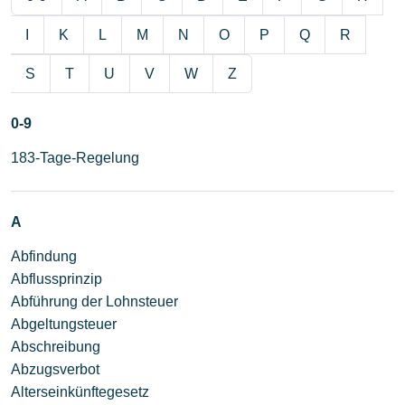
I
K
L
M
N
O
P
Q
R
S
T
U
V
W
Z
0-9
183-Tage-Regelung
A
Abfindung
Abflussprinzip
Abführung der Lohnsteuer
Abgeltungsteuer
Abschreibung
Abzugsverbot
Alterseinkünftegesetz