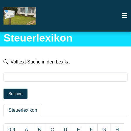
Steuerlexikon
Volltext-Suche in den Lexika
Suchen
Steuerlexikon
0-9
A
B
C
D
E
F
G
H